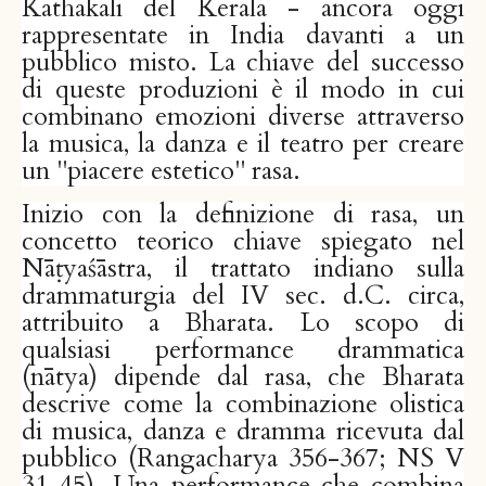
Kathakali del Kerala - ancora oggi
rappresentate in India davanti a un
pubblico misto. La chiave del successo
di queste produzioni è il modo in cui
combinano emozioni diverse attraverso
la musica, la danza e il teatro per creare
un "piacere estetico" rasa.
Inizio con la definizione di rasa, un
concetto teorico chiave spiegato nel
Nāṭyaśāstra, il trattato indiano sulla
drammaturgia del IV sec. d.C. circa,
attribuito a Bharata. Lo scopo di
qualsiasi performance drammatica
(nātya) dipende dal rasa, che Bharata
descrive come la combinazione olistica
di musica, danza e dramma ricevuta dal
pubblico (Rangacharya 356-367; NS V
31-45). Una performance che combina