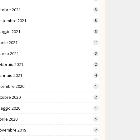
ttobre 2021
3
ettembre 2021
8
aggio 2021
3
prile 2021
11
arzo 2021
3
ebbraio 2021
2
ennaio 2021
4
icembre 2020
1
ttobre 2020
2
aggio 2020
1
prile 2020
5
ovembre 2019
2