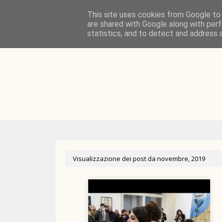
Home
MARIALUISA SALES
SPETTACOLI
This site uses cookies from Google to d
are shared with Google along with perf
ARCHIVIO
statistics, and to detect and address 
PROSSIMI EVENTI
CONTATT
Visualizzazione dei post da novembre, 2019