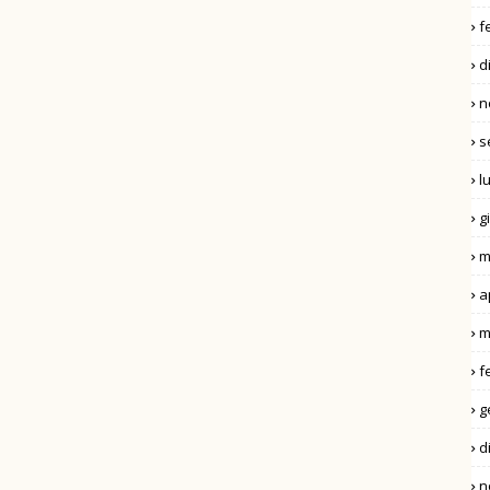
f
d
n
s
l
g
m
a
m
f
g
d
n