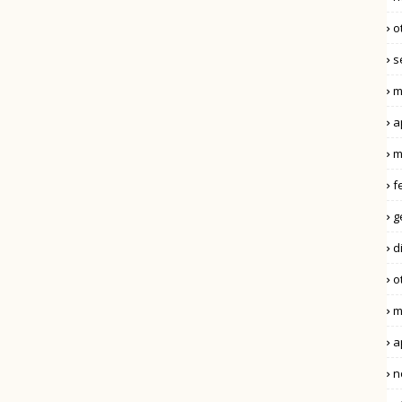
o
s
m
a
m
f
g
d
o
m
a
n