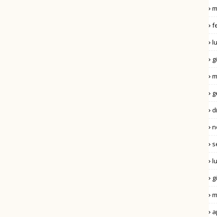
m
f
l
g
m
g
d
n
s
l
g
m
a