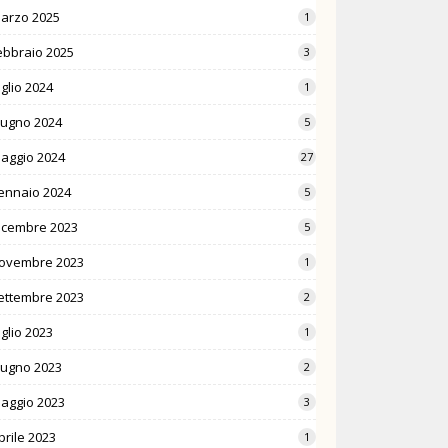
arzo 2025
1
ebbraio 2025
3
uglio 2024
1
iugno 2024
5
aggio 2024
27
ennaio 2024
5
icembre 2023
5
ovembre 2023
1
ettembre 2023
2
uglio 2023
1
iugno 2023
2
aggio 2023
3
prile 2023
1