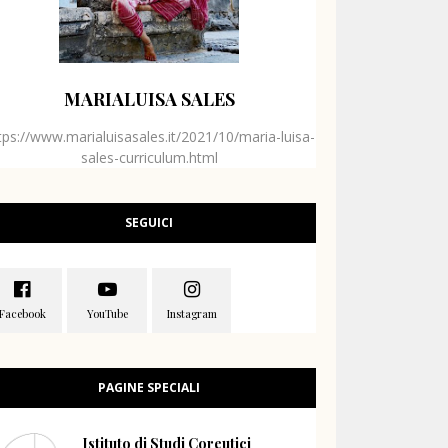
MARIALUISA SALES
tps://www.marialuisasales.it/2021/10/maria-luisa-
sales-curriculum.html
SEGUICI
PAGINE SPECIALI
Istituto di Studi Coreutici