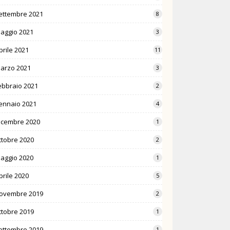
ettembre 2021
8
aggio 2021
3
prile 2021
11
arzo 2021
3
ebbraio 2021
2
ennaio 2021
4
icembre 2020
1
ttobre 2020
2
aggio 2020
1
prile 2020
5
ovembre 2019
2
ttobre 2019
1
ettembre 2019
1