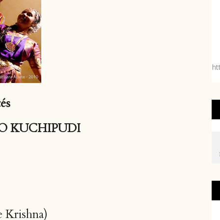
ht
és
O KUCHIPUDI
 Krishna)