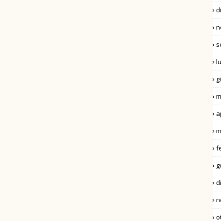
d
n
s
l
g
m
a
m
f
g
d
n
o