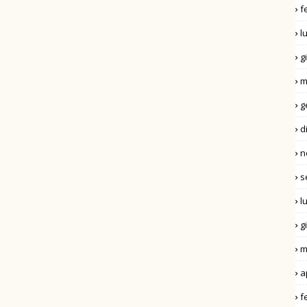
f
l
g
m
g
d
n
s
l
g
m
a
f