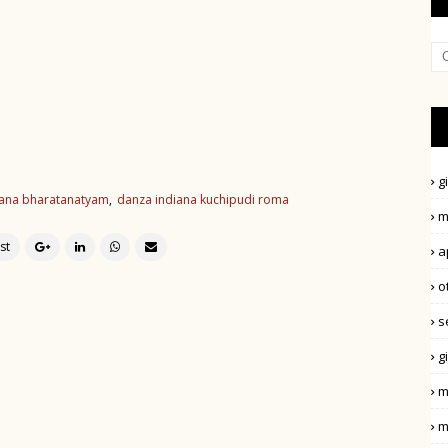
g
iana bharatanatyam
danza indiana kuchipudi roma
m
a
o
s
g
m
m