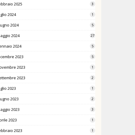
ebbraio 2025
3
uglio 2024
1
iugno 2024
5
aggio 2024
27
ennaio 2024
5
icembre 2023
5
ovembre 2023
1
ettembre 2023
2
uglio 2023
1
iugno 2023
2
aggio 2023
3
prile 2023
1
ebbraio 2023
1