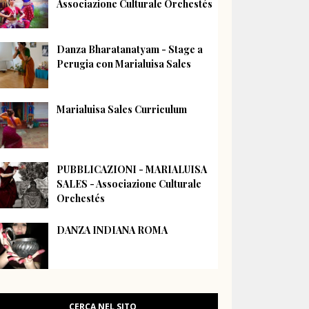
Associazione Culturale Orchestés
Danza Bharatanatyam - Stage a
Perugia con Marialuisa Sales
Marialuisa Sales Curriculum
PUBBLICAZIONI - MARIALUISA
SALES - Associazione Culturale
Orchestés
DANZA INDIANA ROMA
CERCA NEL SITO