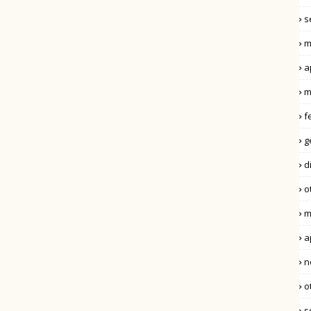
s
m
a
m
f
g
d
o
m
a
n
o
s