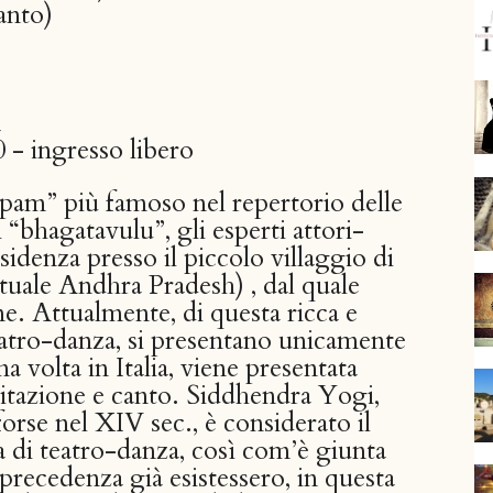
anto)
a
 - ingresso libero
pam” più famoso nel repertorio delle
 “bhagatavulu”, gli esperti attori-
sidenza presso il piccolo villaggio di
uale Andhra Pradesh) , dal quale
. Attualmente, di questa ricca e
teatro-danza, si presentano unicamente
ma volta in Italia, viene presentata
itazione e canto. Siddhendra Yogi,
forse nel XIV sec., è considerato il
 di teatro-danza, così com’è giunta
 precedenza già esistessero, in questa