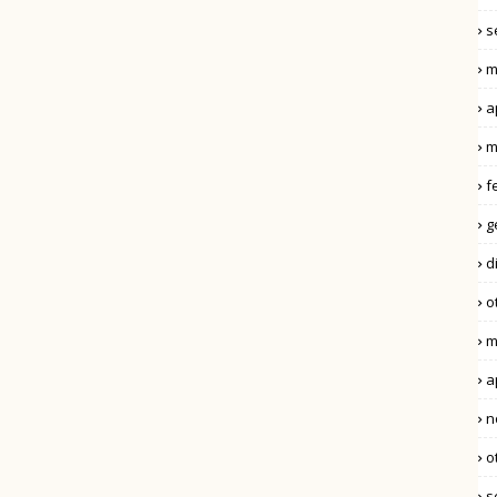
s
m
a
m
f
g
d
o
m
a
n
o
s