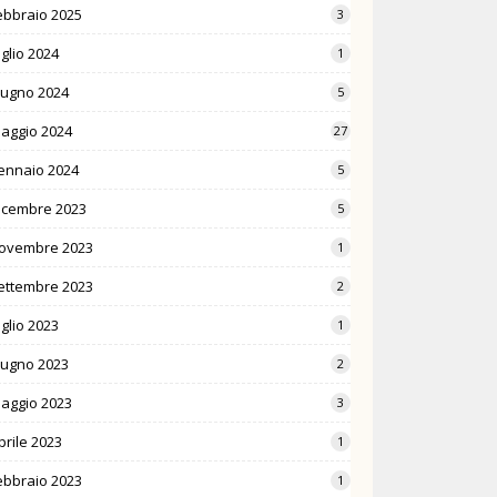
ebbraio 2025
3
uglio 2024
1
iugno 2024
5
aggio 2024
27
ennaio 2024
5
icembre 2023
5
ovembre 2023
1
ettembre 2023
2
uglio 2023
1
iugno 2023
2
aggio 2023
3
prile 2023
1
ebbraio 2023
1