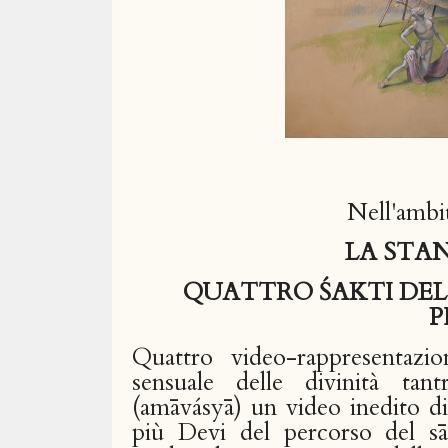
Nell'ambi
LA STA
QUATTRO ŚAKTI DEL
P
Quattro video-rappresentazi
sensuale delle divinità ta
(amāvásyā) un video inedito di
più Devi del percorso del sā