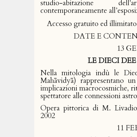
studio-abitazione dell
contemporaneamente all’esposizi
Accesso gratuito ed illimitat
DATE E CONTEN
13 G
LE DIECI D
Nella mitologia indù le Die
Mahāvidyā) rappresentano un p
implicazioni macrocosmiche, ritu
spettatore alle connessioni ast
Opera pittorica di M. Livadio
2002
11 FE