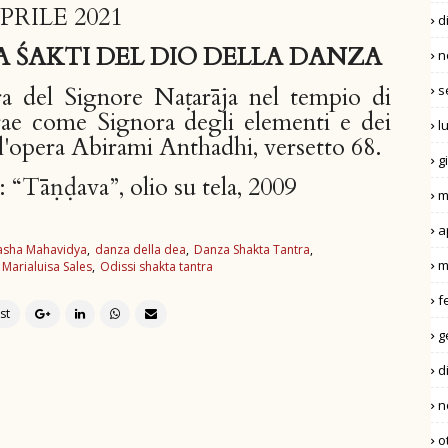
APRILE 2021
d
A ŚAKTI DEL DIO DELLA DANZA
n
s
a del Signore Naṭarāja nel tempio di
ae come Signora degli elementi e dei
l
ll'opera Abirami Anthadhi, versetto 68.
g
: “Tāṇḍava”, olio su tela, 2009
m
a
asha Mahavidya
danza della dea
Danza Shakta Tantra
m
Marialuisa Sales
Odissi shakta tantra
f
g
d
n
o