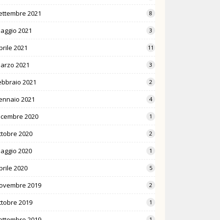
ettembre 2021
8
aggio 2021
3
prile 2021
11
arzo 2021
3
ebbraio 2021
2
ennaio 2021
4
icembre 2020
1
ttobre 2020
2
aggio 2020
1
prile 2020
5
ovembre 2019
2
ttobre 2019
1
ettembre 2019
1