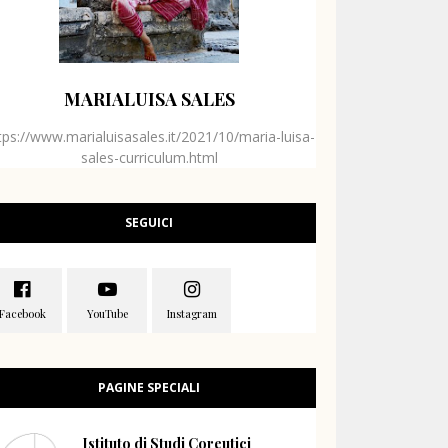
MARIALUISA SALES
tps://www.marialuisasales.it/2021/10/maria-luisa-
sales-curriculum.html
SEGUICI
PAGINE SPECIALI
Istituto di Studi Coreutici