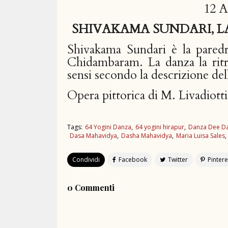
12 
SHIVAKAMA SUNDARI, L
Shivakama Sundari è la paredr
Chidambaram. La danza la ritr
sensi secondo la descrizione de
Opera pittorica di M. Livadiotti
Tags:
64 Yogini Danza
64 yogini hirapur
Danza Dee D
Dasa Mahavidya
Dasha Mahavidya
Maria Luisa Sales
Condividi
0 Commenti