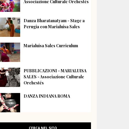
Associazione Culturale Orchestés
Danza Bharatanatyam - Stage a
Perugia con Marialuisa Sales
Marialuisa Sales Curriculum
PUBBLICAZIONI - MARIALUISA
SALES - Associazione Culturale
Orchestés
DANZA INDIANA ROMA
CERCA NEL SITO