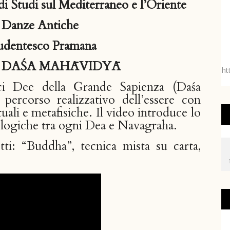
di Studi sul Mediterraneo e l’Oriente
 Danze Antiche
udentesco Pramana
EE DAŚA MAHĀVIDYĀ
ht
ci Dee della Grande Sapienza (Daśa
ercorso realizzativo dell’essere con
ali e metafisiche. Il video introduce lo
rologiche tra ogni Dea e Navagraha.
tti: “Buddha”, tecnica mista su carta,