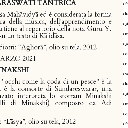
SARASWATĪ TANTRICA
f
śa Mahāvidyā ed è considerata la forma
l
ora della musica, dell'apprendimento e
g
artiene al repertorio della nota Guru Y.
m
 un testo di Kālidāsa.
g
iotti: “Aghorā”, olio su tela, 2012
d
MARZO 2021
n
INAKSHI
s
 "occhi come la coda di un pesce" è la
l
ed è la consorte di Sundareswarar, una
g
zato interpreta lo stotram Minakshi
elli di Minakshi) composto da Adi
m
a
 “Lāsya”, olio su tela, 2012
f