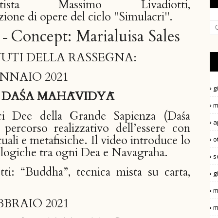
'artista Massimo Livadiotti,
one di opere del ciclo "Simulacri".
Concept: Marialuisa Sales
o -
UTI DELLA RASSEGNA:
ENNAIO 2021
g
EE DAŚA MAHĀVIDYĀ
m
ci Dee della Grande Sapienza (Daśa
a
ercorso realizzativo dell’essere con
ali e metafisiche. Il video introduce lo
o
rologiche tra ogni Dea e Navagraha.
s
tti: “Buddha”, tecnica mista su carta,
g
m
BBRAIO 2021
m