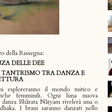
to della Rassegna:
NZA DELLE DEE
 TANTRISMO TRA DANZA E
ITTURA
oni esploreranno il mondo mitico e
ntriche femminili. Ogni luna nuova
 danza Bhārata Nāṭyam rivelerà una o
dhaka. I brani saranno danzati nello