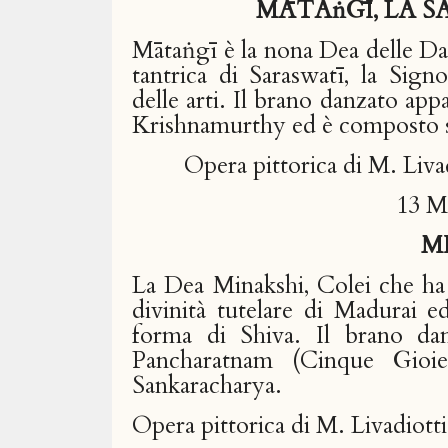
MĀTAṅGĪ, LA 
Mātaṅgī è la nona Dea delle Da
tantrica di Saraswatī, la Sign
delle arti. Il brano danzato app
Krishnamurthy ed è composto su
Opera pittorica di M. Livad
13 
M
La Dea Minakshi, Colei che ha
divinità tutelare di Madurai 
forma di Shiva. Il brano dan
Pancharatnam (Cinque Gioi
Sankaracharya.
Opera pittorica di M. Livadiotti: