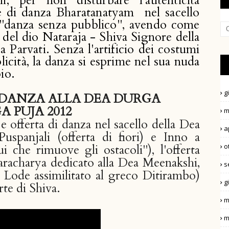
, per non disturbare l'autenticità 
te di danza Bharatanatyam  nel sacello 
"danza senza pubblico", avendo come 
 del dio Nataraja - Shiva Signore della 
Parvati. Senza l'artificio dei costumi 
licità, la danza si esprime nel sua nuda 
io.
g
I DANZA ALLA DEA DURGA
A PUJA 2012
m
e offerta di danza nel sacello della Dea
a
uspanjali (offerta di fiori) e Inno a
o
che rimuove gli ostacoli"), l'offerta
aracharya dedicato alla Dea Meenakshi,
s
 Lode assimilitato al greco Ditirambo)
g
rte di Shiva.
m
m