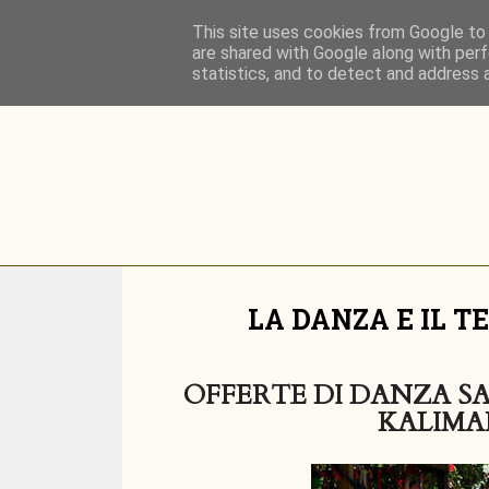
Home
MARIALUISA SALES
SPETTACOLI
This site uses cookies from Google to d
are shared with Google along with perf
ARCHIVIO
statistics, and to detect and address 
PROSSIMI EVENTI
CONTATT
LA DANZA E IL TE
OFFERTE DI DANZA SA
KALIMA