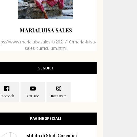
MARIALUISA SALES
tps://www.marialuisasales.it/2021/10/maria-luisa-
sales-curriculum.html
SEGUICI
PAGINE SPECIALI
Istituto di Studi Coreutici