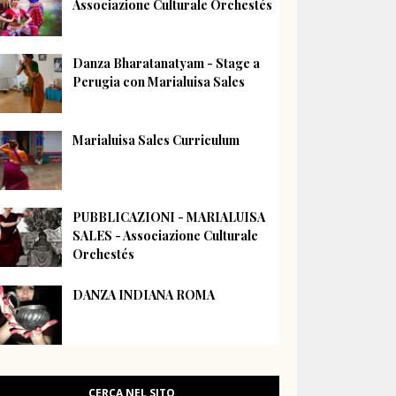
Associazione Culturale Orchestés
Danza Bharatanatyam - Stage a
Perugia con Marialuisa Sales
Marialuisa Sales Curriculum
PUBBLICAZIONI - MARIALUISA
SALES - Associazione Culturale
Orchestés
DANZA INDIANA ROMA
CERCA NEL SITO