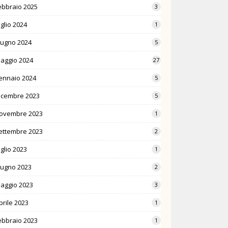
ebbraio 2025
3
uglio 2024
1
iugno 2024
5
aggio 2024
27
ennaio 2024
5
icembre 2023
5
ovembre 2023
1
ettembre 2023
2
uglio 2023
1
iugno 2023
2
aggio 2023
3
prile 2023
1
ebbraio 2023
1