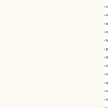
s
m
a
m
f
g
d
o
m
a
n
o
s