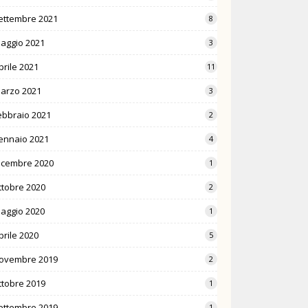
ettembre 2021
8
aggio 2021
3
prile 2021
11
arzo 2021
3
ebbraio 2021
2
ennaio 2021
4
icembre 2020
1
ttobre 2020
2
aggio 2020
1
prile 2020
5
ovembre 2019
2
ttobre 2019
1
ettembre 2019
1