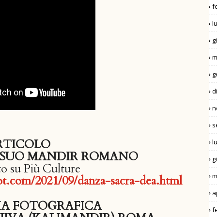
f
l
g
m
g
d
n
s
RTICOLO
l
IL SUO MANDIR ROMANO
g
to su Più Culture
m
spot.com/2021/09/danza-sacra-dea.html
a
A FOTOGRAFICA
f