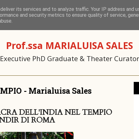
PUBBLICAZIONI
L'ISTITUTO CASA EDITRICE
DIDATT
eliver its services and to analyze traffic. Your IP address and 
ormance and security metrics to ensure quality of service, gen
abuse.
I
Prof.ssa MARIALUISA SALES
Executive PhD Graduate & Theater Curato
MPIO - Marialuisa Sales
CRA DELL'INDIA NEL TEMPIO
NDIR DI ROMA