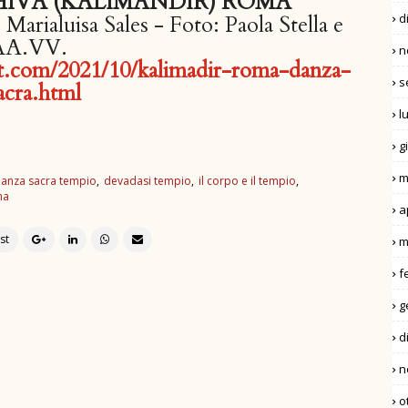
SHIVA (KALIMANDIR) ROMA
d
 Marialuisa Sales - Foto: Paola Stella e
AA.VV.
n
pot.com/2021/10/kalimadir-roma-danza-
s
acra.html
l
g
m
anza sacra tempio
devadasi tempio
il corpo e il tempio
ma
a
m
f
g
d
n
o