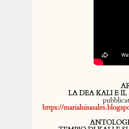
A
LA DEA KALI E 
pubblica
https://marialuisasales.blog
ANTOLOGI